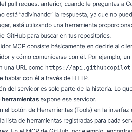
el pull request anterior, cuando le preguntas a Co
 no está “adivinando” la respuesta, ya que no pued
lugar, está utilizando una herramienta proporciona
e GitHub para buscar en tus repositorios.
rvidor MCP consiste básicamente en decirle al cl
rvidor y cómo comunicarse con él. Por ejemplo, un 
 en una URL como
https://api.githubcopilot
de hablar con él a través de HTTP.
ón del servidor es solo parte de la historia. Lo q
 herramientas
expone ese servidor.
en el botón de Herramientas (Tools) en la interfaz
la lista de herramientas registradas para cada ser
nes. En el MCP de GitHub, por ejemplo, encontra