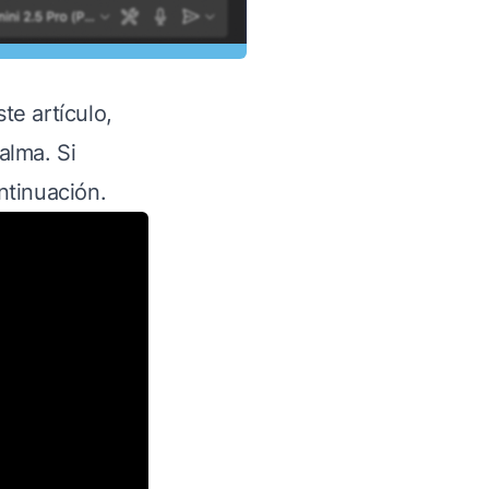
te artículo,
alma. Si
ntinuación.