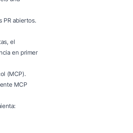
s PR abiertos.
as, el
ncia en primer
col (MCP).
cliente MCP
ienta: