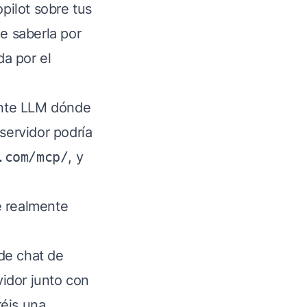
pilot sobre tus
e saberla por
da por el
iente LLM dónde
servidor podría
.com/mcp/
, y
ue realmente
 de chat de
vidor junto con
réis una