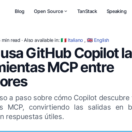
Blog
Open Source
TanStack
Speaking
5 min read ·
Also available in:
🇮🇹 Italiano
,
🇬🇧 English
sa GitHub Copilot l
mientas MCP entre
dores
so a paso sobre cómo Copilot descubre y
as MCP, convirtiendo las salidas en b
n respuestas útiles.