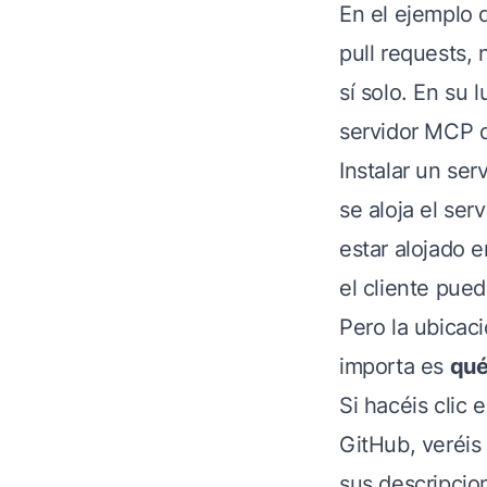
En el ejemplo d
pull requests,
sí solo. En su 
servidor MCP d
Instalar un se
se aloja el se
estar alojado
el cliente pue
Pero la ubicaci
importa es
qué
Si hacéis clic 
GitHub, veréis 
sus descripcio