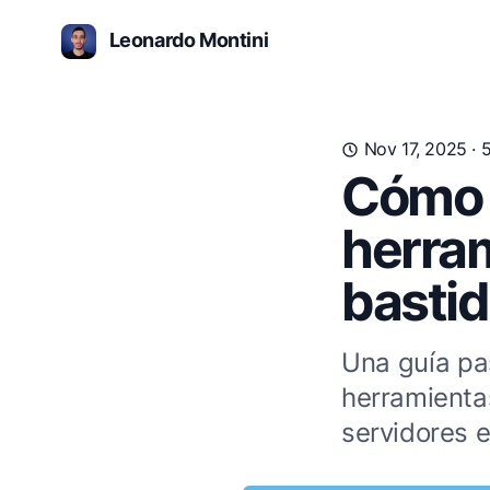
Leonardo Montini
Nov 17, 2025
· 
Cómo u
herra
basti
Una guía pa
herramient
servidores e