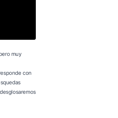
 pero muy
 responde con
búsquedas
, desglosaremos