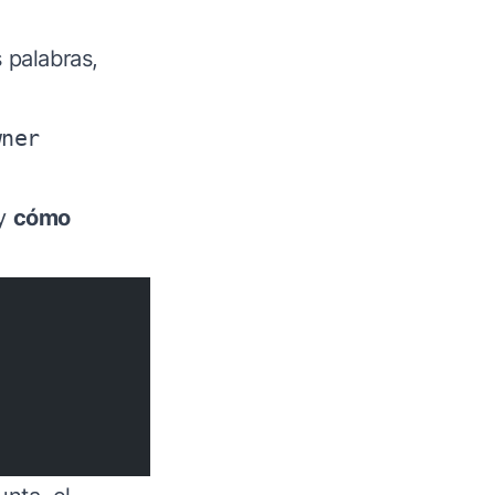
 palabras,
wner
 y
cómo