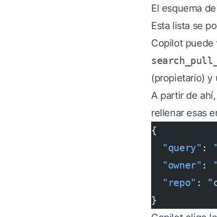
El esquema de 
Esta lista se p
Copilot puede 
search_pull
(propietario) y
A partir de ah
rellenar esas e
{
  "query"
: 
  "owner"
: 
  "repo"
: 
"
}